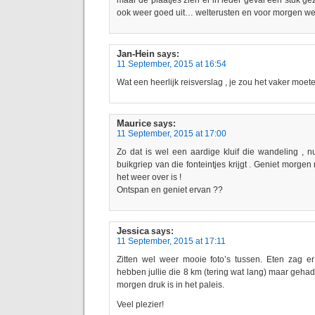
maar de plaatjes zien er in ieder geval een stuk geze
ook weer goed uit… welterusten en voor morgen wee
Jan-Hein
says:
11 September, 2015 at 16:54
Wat een heerlijk reisverslag , je zou het vaker moet
Maurice
says:
11 September, 2015 at 17:00
Zo dat is wel een aardige kluif die wandeling , 
buikgriep van die fonteintjes krijgt . Geniet morge
het weer over is !
Ontspan en geniet ervan ??
Jessica
says:
11 September, 2015 at 17:11
Zitten wel weer mooie foto’s tussen. Eten zag e
hebben jullie die 8 km (tering wat lang) maar geha
morgen druk is in het paleis.
Veel plezier!